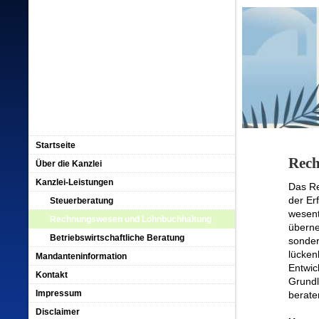
Startseite
Rech
Über die Kanzlei
Kanzlei-Leistungen
Das Re
der Er
Steuerberatung
wesent
Rechnungswesen und Lohnbuchhaltung
überne
Betriebswirtschaftliche Beratung
sonder
lücken
Mandanteninformation
Entwic
Kontakt
Grundl
Impressum
berate
Disclaimer