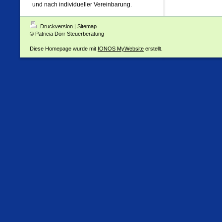
und nach individueller Vereinbarung.
Druckversion
|
Sitemap
© Patricia Dörr Steuerberatung
Diese Homepage wurde mit
IONOS MyWebsite
erstellt.